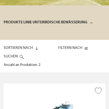
PRODUKTE LINIE UNTERIRDISCHE BEWÄSSERUNG
SORTIEREN NACH
FILTERN NACH
SUCHEN
Anzahl an Produkten: 2
Code (0-9)
VOM BEWÄSSERUNGSCOMPUTER
GESTEUERT
ZUR WUNSCHLISTE
Code (9-0)
HINZUFÜGEN
Name (A-Z)