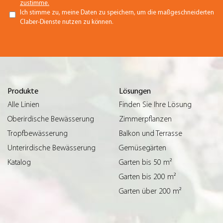
zustimme.
Ich stimme zu, meine Daten zu speichern, um die maßgeschneiderten
Claber-Dienste nutzen zu können.
Produkte
Lösungen
Alle Linien
Finden Sie Ihre Lösung
Oberirdische Bewässerung
Zimmerpflanzen
Tropfbewässerung
Balkon und Terrasse
Unterirdische Bewässerung
Gemüsegärten
Katalog
Garten bis 50 m²
Garten bis 200 m²
Garten über 200 m²