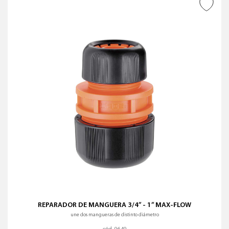
AÑADIR A DESEADOS
Code (9-0)
PARA MANGUERAS DE TAMAÑO
Nombre (A-Z)
Nombre (Z-A)
CON VÁLVULA AQUASTOP
?
BORRAR TODOS LOS FILTROS
REPARADOR DE MANGUERA 3/4” - 1” MAX-FLOW
une dos mangueras de distinto diámetro
cód. 9649