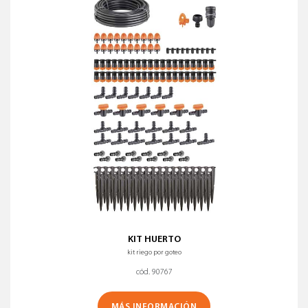
KIT HUERTO
kit riego por goteo
cód. 90767
MÁS INFORMACIÓN