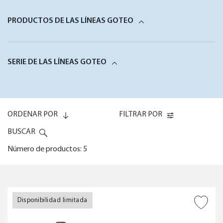
PRODUCTOS DE LAS LÍNEAS GOTEO
SERIE DE LAS LÍNEAS GOTEO
ORDENAR POR
FILTRAR POR
BUSCAR
Número de productos: 5
Code (0-9)
NÚMERO DE PLANTAS
Disponibilidad limitada
AÑADIR A DESEADOS
Code (9-0)
PROGRAMADOR INCLUIDO