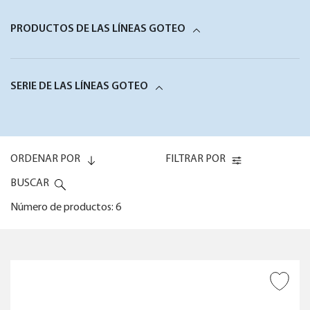
PRODUCTOS DE LAS LÍNEAS GOTEO
SERIE DE LAS LÍNEAS GOTEO
ORDENAR POR
FILTRAR POR
BUSCAR
Número de productos: 6
Code (0-9)
TIPO DE PRODUCTO
AÑADIR A DESEADOS
Code (9-0)
NÚMERO DE MACETAS