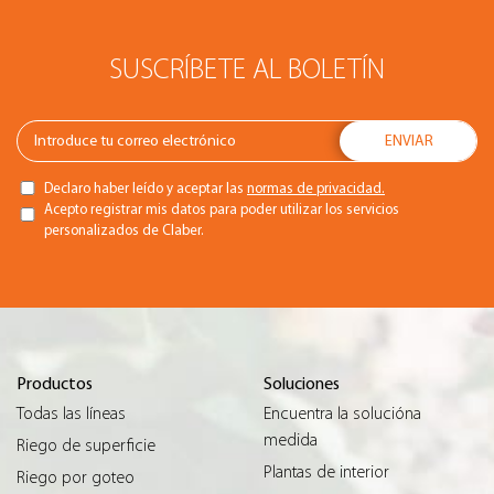
SUSCRÍBETE AL BOLETÍN
Declaro haber leído y aceptar las
normas de privacidad.
Acepto registrar mis datos para poder utilizar los servicios
personalizados de Claber.
Productos
Soluciones
Todas las líneas
Encuentra la solucióna
medida
Riego de superficie
Plantas de interior
Riego por goteo