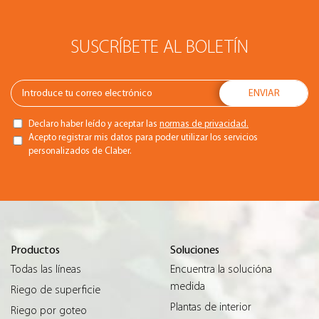
SUSCRÍBETE AL BOLETÍN
Declaro haber leído y aceptar las
normas de privacidad.
Acepto registrar mis datos para poder utilizar los servicios
personalizados de Claber.
Productos
Soluciones
Todas las líneas
Encuentra la solucióna
medida
Riego de superficie
Plantas de interior
Riego por goteo