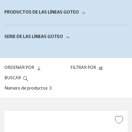
PRODUCTOS DE LAS LÍNEAS GOTEO
SERIE DE LAS LÍNEAS GOTEO
ORDENAR POR
FILTRAR POR
BUSCAR
Número de productos: 3
Code (0-9)
TIPO DE PRODUCTO
AÑADIR A DESEADOS
Code (9-0)
NÚMERO DE MACETAS