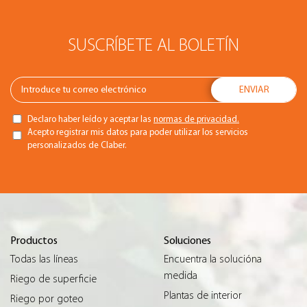
SUSCRÍBETE AL BOLETÍN
Declaro haber leído y aceptar las
normas de privacidad.
Acepto registrar mis datos para poder utilizar los servicios
personalizados de Claber.
Productos
Soluciones
Todas las líneas
Encuentra la solucióna
medida
Riego de superficie
Plantas de interior
Riego por goteo