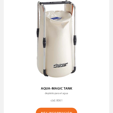
Nombre (A-Z)
Nombre (Z-A)
LUGAR DE INSTALACIÓN
BORRAR TODOS LOS FILTROS
AQUA-MAGIC TANK
depósito para el agua
cód. 8061