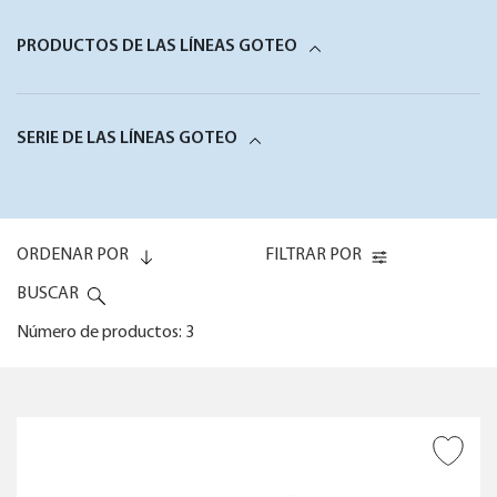
PRODUCTOS DE LAS LÍNEAS GOTEO
SERIE DE LAS LÍNEAS GOTEO
ORDENAR POR
FILTRAR POR
BUSCAR
Número de productos: 3
Code (0-9)
TIPO DE PRODUCTO
AÑADIR A DESEADOS
Code (9-0)
NÚMERO DE MACETAS