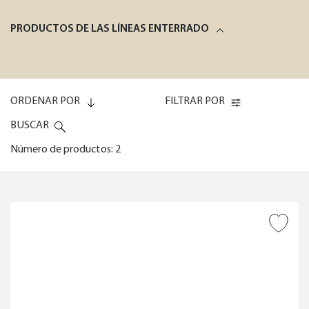
PRODUCTOS DE LAS LÍNEAS ENTERRADO
ORDENAR POR
FILTRAR POR
BUSCAR
Número de productos: 2
Code (0-9)
DIÁMETRO DE LA MANGUERA
AÑADIR A DESEADOS
Code (9-0)
Nombre (A-Z)
BORRAR TODOS LOS FILTROS
Nombre (Z-A)