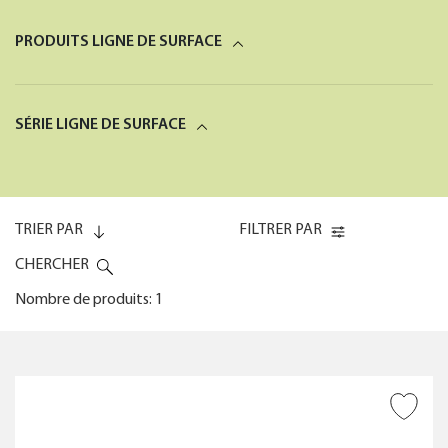
PRODUITS LIGNE DE SURFACE
SÉRIE LIGNE DE SURFACE
TRIER PAR
FILTRER PAR
CHERCHER
Nombre de produits: 1
Code (0-9)
TYPOLOGIE DE PRODUIT
AJOUTER À LA WISHLIST
Code (9-0)
NOMBRE DE JETS