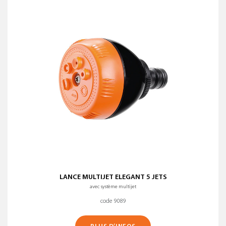
Nom (A-Z)
Nom (Z-A)
MATÉRIAU
EFFACER TOUS LES FILTRES
LANCE MULTIJET ELEGANT 5 JETS
avec système multijet
code 9089