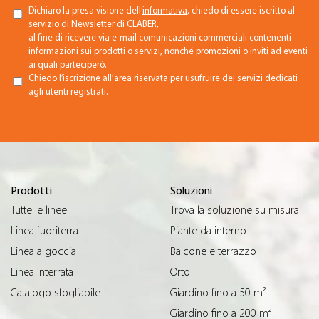
Dichiaro la presa visione dell’
informativa
, chiedo di essere iscritto al
servizio di Newsletter di CLABER,
al fine di ricevere via e-mail comunicazioni commerciali contenenti
informazioni sui prodotti o servizi, nonché promozioni o inviti ad eventi
ai quali parteciperò.
Chiedo l’iscrizione all’area riservata per usufruire dei servizi dedicati
agli utenti registrati.
Prodotti
Soluzioni
Tutte le linee
Trova la soluzione su misura
Linea fuoriterra
Piante da interno
Linea a goccia
Balcone e terrazzo
Linea interrata
Orto
Catalogo sfogliabile
Giardino fino a 50 m²
Giardino fino a 200 m²