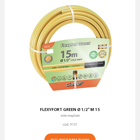
Nome (A-Z)
Nome (Z-A)
TIPOLOGIA DI TUBO
?
PULISCI I FILTRI
FLEXYFORT GREEN Ø 1/2” M 15
tubo magliato
cod. 9131