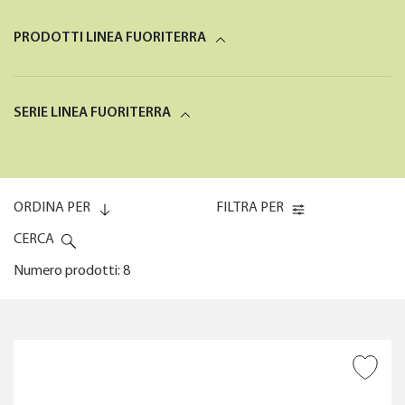
PRODOTTI LINEA FUORITERRA
SERIE LINEA FUORITERRA
ORDINA PER
FILTRA PER
CERCA
Numero prodotti: 8
Codice (0-9)
FREQUENZA D’USO
AGGIUNGI ALLA
Codice (9-0)
WISHLIST
FORNITO DI ACCESSORI