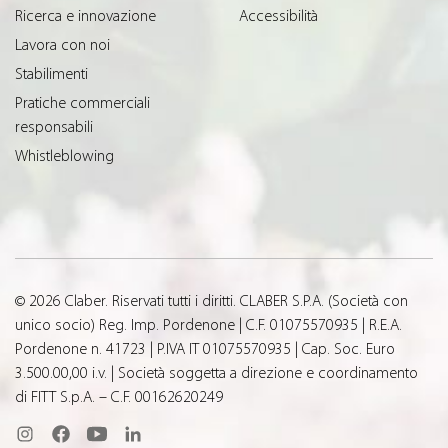
Ricerca e innovazione
Accessibilità
Lavora con noi
Stabilimenti
Pratiche commerciali
responsabili
Whistleblowing
© 2026 Claber. Riservati tutti i diritti. CLABER S.P.A. (Società con
unico socio) Reg. Imp. Pordenone | C.F. 01075570935 | R.E.A.
Pordenone n. 41723 | P.IVA IT 01075570935 | Cap. Soc. Euro
3.500.00,00 i.v. | Società soggetta a direzione e coordinamento
di FITT S.p.A. – C.F. 00162620249