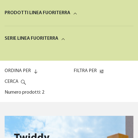
PRODOTTI LINEA FUORITERRA
SERIE LINEA FUORITERRA
ORDINA PER
FILTRA PER
CERCA
Numero prodotti: 2
Codice (0-9)
FREQUENZA D’USO
Codice (9-0)
Twiddy
FORNITO DI ACCESSORI