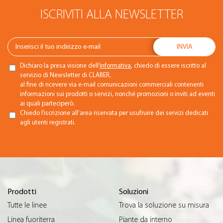
ISCRIVITI ALLA NEWSLETTER
Dichiaro la presa visione dell’
informativa
, chiedo di essere iscritto al
servizio di Newsletter di CLABER,
al fine di ricevere via e-mail comunicazioni commerciali contenenti
informazioni sui prodotti o servizi, nonché promozioni o inviti ad eventi
ai quali parteciperò.
Chiedo l’iscrizione all’area riservata per usufruire dei servizi dedicati
agli utenti registrati.
Prodotti
Soluzioni
Tutte le linee
Trova la soluzione su misura
Linea fuoriterra
Piante da interno