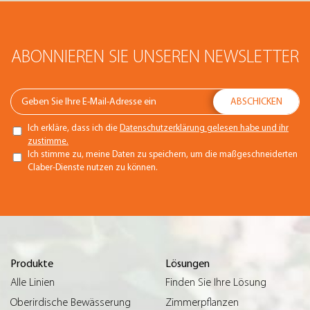
ABONNIEREN SIE UNSEREN NEWSLETTER
Ich erkläre, dass ich die
Datenschutzerklärung gelesen habe und ihr
zustimme.
Ich stimme zu, meine Daten zu speichern, um die maßgeschneiderten
Claber-Dienste nutzen zu können.
Produkte
Lösungen
Alle Linien
Finden Sie Ihre Lösung
Oberirdische Bewässerung
Zimmerpflanzen