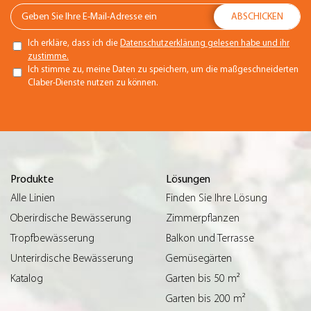
Ich erkläre, dass ich die
Datenschutzerklärung gelesen habe und ihr
zustimme.
Ich stimme zu, meine Daten zu speichern, um die maßgeschneiderten
Claber-Dienste nutzen zu können.
Produkte
Lösungen
Alle Linien
Finden Sie Ihre Lösung
Oberirdische Bewässerung
Zimmerpflanzen
Tropfbewässerung
Balkon und Terrasse
Unterirdische Bewässerung
Gemüsegärten
Katalog
Garten bis 50 m²
Garten bis 200 m²