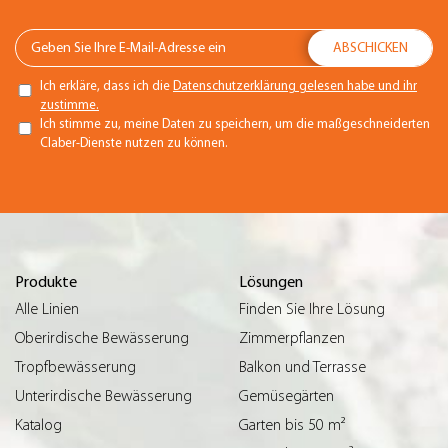
Ich erkläre, dass ich die
Datenschutzerklärung gelesen habe und ihr
zustimme.
Ich stimme zu, meine Daten zu speichern, um die maßgeschneiderten
Claber-Dienste nutzen zu können.
Produkte
Lösungen
Alle Linien
Finden Sie Ihre Lösung
Oberirdische Bewässerung
Zimmerpflanzen
Tropfbewässerung
Balkon und Terrasse
Unterirdische Bewässerung
Gemüsegärten
Katalog
Garten bis 50 m²