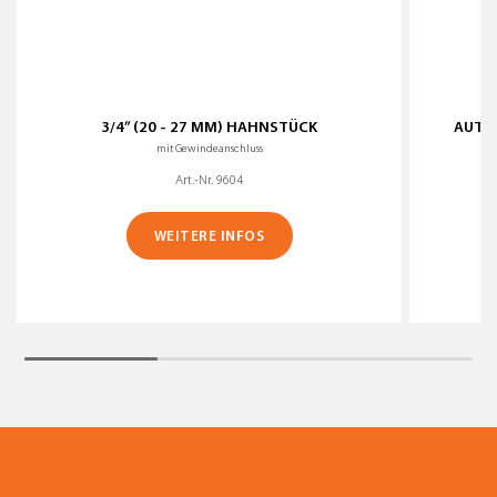
3/4” (20 - 27 MM) HAHNSTÜCK
AUTOM
mit Gewindeanschluss
Art.-Nr. 9604
WEITERE INFOS