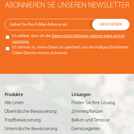
ABONNIEREN SIE UNSEREN NEWSLETTER
Ich erkläre, dass ich die
Datenschutzerklärung gelesen habe und ihr
zustimme.
Ich stimme zu, meine Daten zu speichern, um die maßgeschneiderten
Claber-Dienste nutzen zu können.
Produkte
Lösungen
Alle Linien
Finden Sie Ihre Lösung
Oberirdische Bewässerung
Zimmerpflanzen
Tropfbewässerung
Balkon und Terrasse
Unterirdische Bewässerung
Gemüsegärten