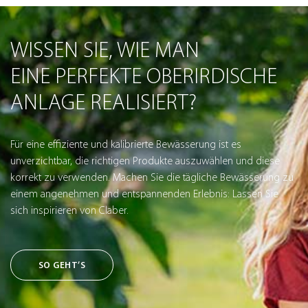
WISSEN SIE, WIE MAN
EINE PERFEKTE OBERIRDISCHE
ANLAGE REALISIERT?
Für eine effiziente und kalibrierte Bewässerung ist es
unverzichtbar, die richtigen Produkte auszuwählen und diese
korrekt zu verwenden. Machen Sie die tägliche Bewässerung zu
einem angenehmen und entspannenden Erlebnis: Lassen Sie
sich inspirieren von Claber.
SO GEHT’S