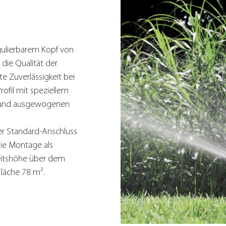
egulierbarem Kopf von
 die Qualität der
e Zuverlässigkeit bei
Profil mit speziellem
n und ausgewogenen
er Standard-Anschluss
die Montage als
beitshöhe über dem
läche 78 m².