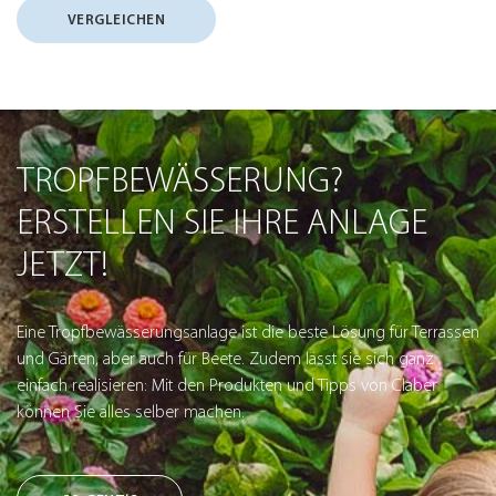
VERGLEICHEN
TROPFBEWÄSSERUNG?
ERSTELLEN SIE IHRE ANLAGE
JETZT!
Eine Tropfbewässerungsanlage ist die beste Lösung für Terrassen
und Gärten, aber auch für Beete. Zudem lässt sie sich ganz
einfach realisieren: Mit den Produkten und Tipps von Claber
können Sie alles selber machen.