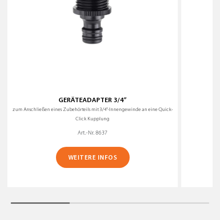
GERÄTEADAPTER 3/4”
A
zum Anschließen eines Zubehörteils mit 3/4"-Innengewinde an eine Quick-
Click Kupplung
Art.-Nr. 8637
WEITERE INFOS