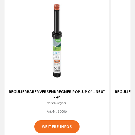
REGULIERBARER VERSENKREGNER POP-UP 0° - 350°
REGULIERB
- 4”
Versenkregner
Art.-Nr. 90006
WEITERE INFOS