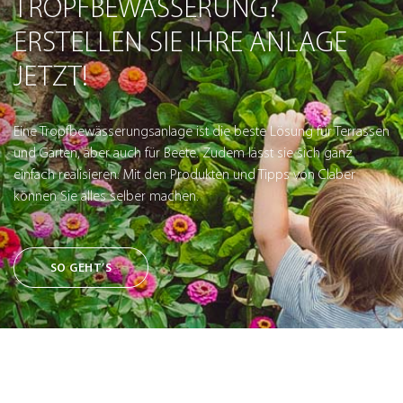
TROPFBEWÄSSERUNG?
ERSTELLEN SIE IHRE ANLAGE
JETZT!
Eine Tropfbewässerungsanlage ist die beste Lösung für Terrassen
und Gärten, aber auch für Beete. Zudem lässt sie sich ganz
einfach realisieren: Mit den Produkten und Tipps von Claber
können Sie alles selber machen.
SO GEHT’S