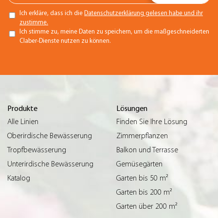
Ich erkläre, dass ich die
Datenschutzerklärung gelesen habe und ihr
zustimme.
Ich stimme zu, meine Daten zu speichern, um die maßgeschneiderten
Claber-Dienste nutzen zu können.
Produkte
Lösungen
Alle Linien
Finden Sie Ihre Lösung
Oberirdische Bewässerung
Zimmerpflanzen
Tropfbewässerung
Balkon und Terrasse
Unterirdische Bewässerung
Gemüsegärten
Katalog
Garten bis 50 m²
Garten bis 200 m²
Garten über 200 m²