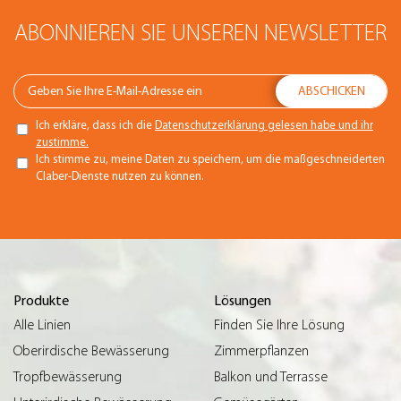
ABONNIEREN SIE UNSEREN NEWSLETTER
Ich erkläre, dass ich die
Datenschutzerklärung gelesen habe und ihr
zustimme.
Ich stimme zu, meine Daten zu speichern, um die maßgeschneiderten
Claber-Dienste nutzen zu können.
Produkte
Lösungen
Alle Linien
Finden Sie Ihre Lösung
Oberirdische Bewässerung
Zimmerpflanzen
Tropfbewässerung
Balkon und Terrasse