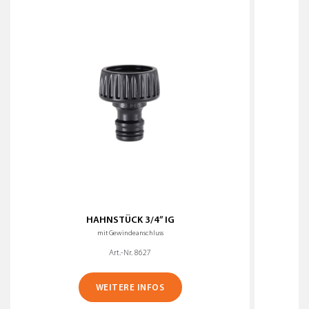
HAHNSTÜCK 3/4” IG
A
mit Gewindeanschluss
Art.-Nr. 8627
WEITERE INFOS