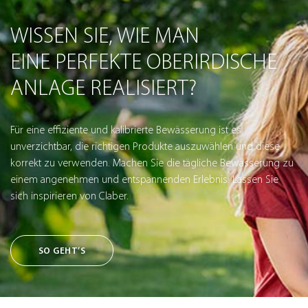
WISSEN SIE, WIE MAN
EINE PERFEKTE OBERIRDISCHE
ANLAGE REALISIERT?
Für eine effiziente und kalibrierte Bewässerung ist es
unverzichtbar, die richtigen Produkte auszuwählen und diese
korrekt zu verwenden. Machen Sie die tägliche Bewässerung zu
einem angenehmen und entspannenden Erlebnis: Lassen Sie
sich inspirieren von Claber.
SO GEHT’S