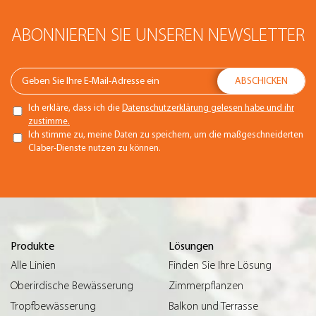
ABONNIEREN SIE UNSEREN NEWSLETTER
Ich erkläre, dass ich die
Datenschutzerklärung gelesen habe und ihr
zustimme.
Ich stimme zu, meine Daten zu speichern, um die maßgeschneiderten
Claber-Dienste nutzen zu können.
Produkte
Lösungen
Alle Linien
Finden Sie Ihre Lösung
Oberirdische Bewässerung
Zimmerpflanzen
Tropfbewässerung
Balkon und Terrasse