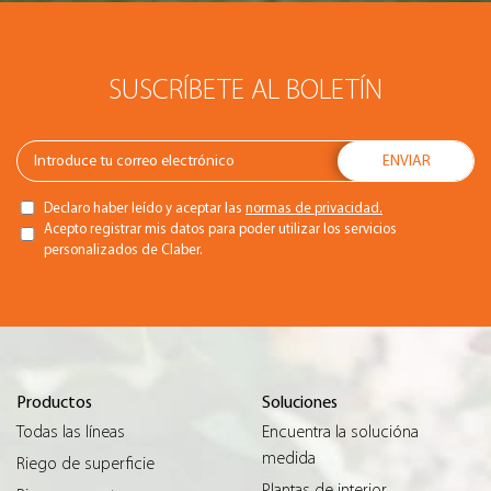
SUSCRÍBETE AL BOLETÍN
Declaro haber leído y aceptar las
normas de privacidad.
Acepto registrar mis datos para poder utilizar los servicios
personalizados de Claber.
Productos
Soluciones
Todas las líneas
Encuentra la solucióna
medida
Riego de superficie
Plantas de interior