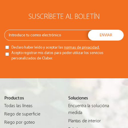
SUSCRÍBETE AL BOLETÍN
Declaro haber leído y aceptar las
normas de privacidad.
Acepto registrar mis datos para poder utilizar los servicios
personalizados de Claber.
Productos
Soluciones
Todas las líneas
Encuentra la solucióna
medida
Riego de superficie
Plantas de interior
Riego por goteo