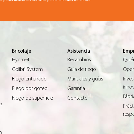
Bricolaje
Asistencia
Empr
Hydro-4
Recambios
Quié
Colibrì System
Guìa de riego
Opera
Riego enterrado
Manuales y guías
Inves
inno
Riego por goteo
Garantìa
Fábri
Riego de superficie
Contacto
m²
Práct
resp
0