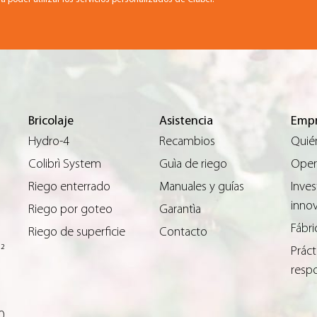
Bricolaje
Asistencia
Empr
Hydro-4
Recambios
Quié
Colibrì System
Guìa de riego
Opera
Riego enterrado
Manuales y guías
Inves
inno
Riego por goteo
Garantìa
Fábri
Riego de superficie
Contacto
m²
Práct
resp
0