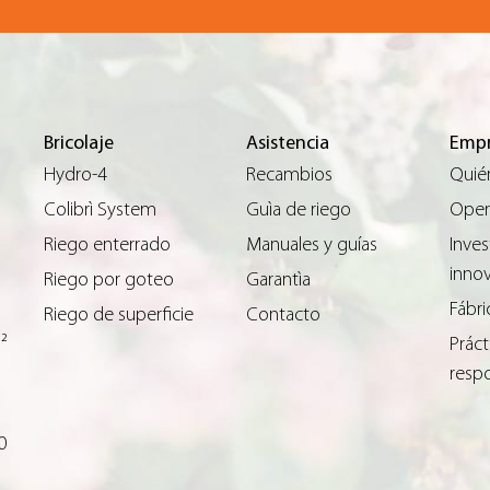
Bricolaje
Asistencia
Empr
Hydro-4
Recambios
Quié
Colibrì System
Guìa de riego
Opera
Riego enterrado
Manuales y guías
Inves
inno
Riego por goteo
Garantìa
Fábri
Riego de superficie
Contacto
m²
Práct
resp
0