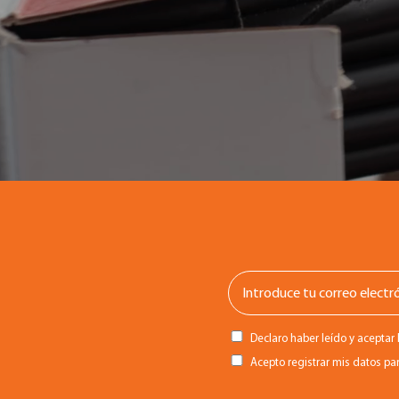
Declaro haber leído y aceptar 
Acepto registrar mis datos par