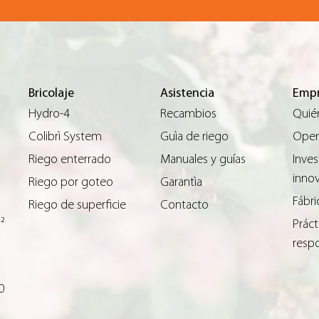
Bricolaje
Asistencia
Empr
Hydro-4
Recambios
Quié
Colibrì System
Guìa de riego
Opera
Riego enterrado
Manuales y guías
Inves
inno
Riego por goteo
Garantìa
Fábri
Riego de superficie
Contacto
m²
Práct
resp
0