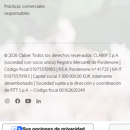
Prácticas comerciales
responsables
© 2026 Claber. Todos los derechos reservados. CLABER S.p.A.
(sociedad con socio único) Registro Mercantil de Pordenone |
Código fiscal 01075570935 | R.E.A. Pordenone n.º 41723 | IVA IT
01075570935 | Capital social 3.500.000,00 EUR, totalmente
desembolsado | Sociedad sujeta a la dirección y coordinación
de FITT S.p.A. – Código fiscal 00162620249
Sus opciones de privacidad