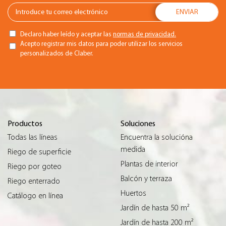
Declaro haber leído y aceptar las
normas de privacidad.
Acepto registrar mis datos para poder utilizar los servicios
personalizados de Claber.
Productos
Soluciones
Todas las líneas
Encuentra la solucióna
medida
Riego de superficie
Plantas de interior
Riego por goteo
Balcón y terraza
Riego enterrado
Huertos
Catálogo en línea
Jardín de hasta 50 m²
Jardín de hasta 200 m²