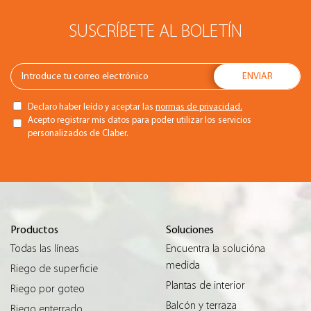
SUSCRÍBETE AL BOLETÍN
Declaro haber leído y aceptar las
normas de privacidad.
Acepto registrar mis datos para poder utilizar los servicios
personalizados de Claber.
Productos
Soluciones
Todas las líneas
Encuentra la solucióna
medida
Riego de superficie
Plantas de interior
Riego por goteo
Balcón y terraza
Riego enterrado