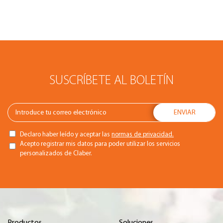
SUSCRÍBETE AL BOLETÍN
Declaro haber leído y aceptar las
normas de privacidad.
Acepto registrar mis datos para poder utilizar los servicios
personalizados de Claber.
Productos
Soluciones