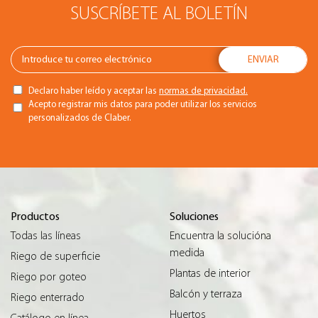
SUSCRÍBETE AL BOLETÍN
Declaro haber leído y aceptar las
normas de privacidad.
Acepto registrar mis datos para poder utilizar los servicios
personalizados de Claber.
Productos
Soluciones
Todas las líneas
Encuentra la solucióna
medida
Riego de superficie
Plantas de interior
Riego por goteo
Balcón y terraza
Riego enterrado
Huertos
Catálogo en línea