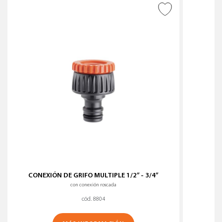
AÑADIR A DESEADOS
CONEXIÓN DE GRIFO MULTIPLE 1/2” - 3/4”
C
con conexión roscada
cód. 8804