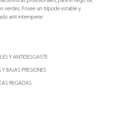
cterísticas profesionales, para el riego de
os verdes. Posee un trípode estable y
ado anti intemperie.
LES Y ANTIDESGASTE
 Y BAJAS PRESIONES
REAS REGADAS