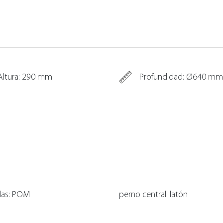
Altura: 290 mm
Profundidad: Ø640 mm
las: POM
perno central: latón