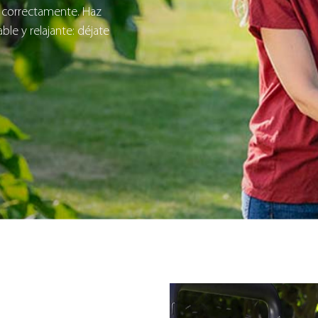
 correctamente. Haz
le y relajante: déjate