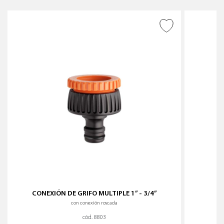
AÑADIR A DESEADOS
CONEXIÓN DE GRIFO MULTIPLE 1” - 3/4”
C
con conexión roscada
cód. 8803