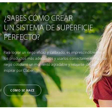
¿SABES CÓMO CREAR
UN SISTEMA DE SUPERFICIE
PERFECTO?
Para lograr un riego eficaz y calibrado, es imprescindible elegir
los productos más adecuados y usarlos correctamente. Haz del
riego cotidiano un momento agradable y relajante: déjate
inspirar por Claber.
CÓMO SE HACE