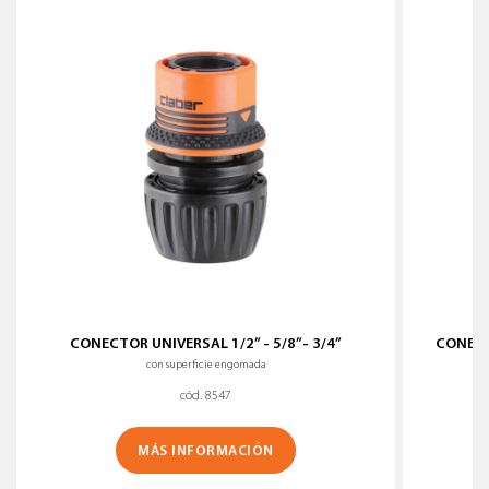
CONECTOR UNIVERSAL 1/2” - 5/8”- 3/4”
CONECTO
con superficie engomada
cód. 8547
MÁS INFORMACIÓN