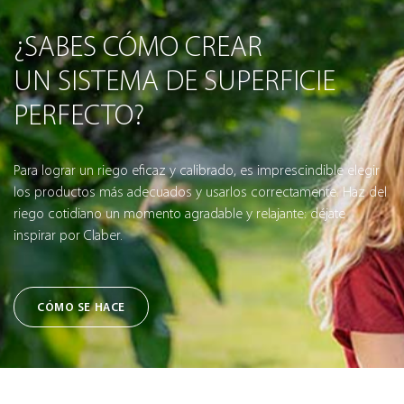
¿SABES CÓMO CREAR
UN SISTEMA DE SUPERFICIE
PERFECTO?
Para lograr un riego eficaz y calibrado, es imprescindible elegir
los productos más adecuados y usarlos correctamente. Haz del
riego cotidiano un momento agradable y relajante: déjate
inspirar por Claber.
CÓMO SE HACE