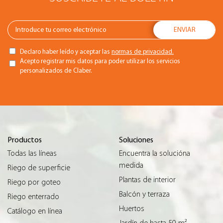
Declaro haber leído y aceptar las
normas de privacidad.
Acepto registrar mis datos para poder utilizar los servicios
personalizados de Claber.
Productos
Soluciones
Todas las líneas
Encuentra la solucióna
medida
Riego de superficie
Plantas de interior
Riego por goteo
Balcón y terraza
Riego enterrado
Huertos
Catálogo en línea
Jardín de hasta 50 m²