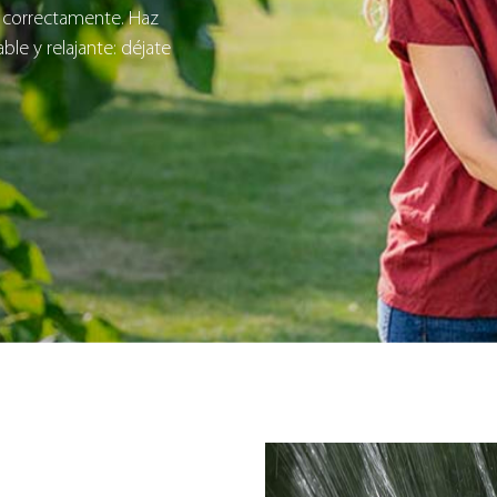
 correctamente. Haz
le y relajante: déjate