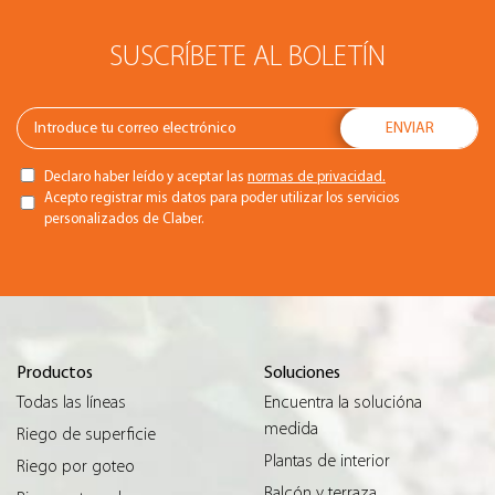
SUSCRÍBETE AL BOLETÍN
Declaro haber leído y aceptar las
normas de privacidad.
Acepto registrar mis datos para poder utilizar los servicios
personalizados de Claber.
Productos
Soluciones
Todas las líneas
Encuentra la solucióna
medida
Riego de superficie
Plantas de interior
Riego por goteo
Balcón y terraza