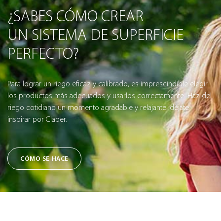
¿SABES CÓMO CREAR
UN SISTEMA DE SUPERFICIE
PERFECTO?
Para lograr un riego eficaz y calibrado, es imprescindible elegir
los productos más adecuados y usarlos correctamente. Haz del
riego cotidiano un momento agradable y relajante: déjate
inspirar por Claber.
CÓMO SE HACE