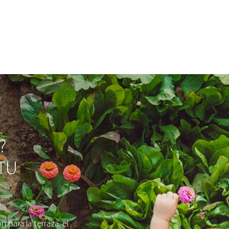
?
 TU
 para la terraza, el