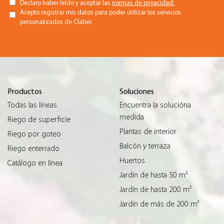
Declaro haber leído y aceptar las
normas de privacidad.
Acepto registrar mis datos para poder utilizar los servicios
personalizados de Claber.
Productos
Soluciones
Todas las líneas
Encuentra la solucióna
medida
Riego de superficie
Plantas de interior
Riego por goteo
Balcón y terraza
Riego enterrado
Huertos
Catálogo en línea
Jardín de hasta 50 m²
Jardín de hasta 200 m²
Jardín de más de 200 m²