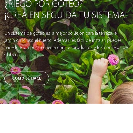
¿RIEGO POR GOTEO?
¡CREA EN SEGUIDA TU SISTEMA!
Un sistema de goteo es la mejor solución para la terraza, el
jardín o incluso el huerto. Además, es fácil de instalar: puedes
hacerlo todo por tu cuenta con los productos y los consejos de
Claber.
CÓMO SE HACE