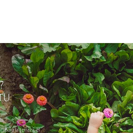
?
 TU
 para la terraza, el