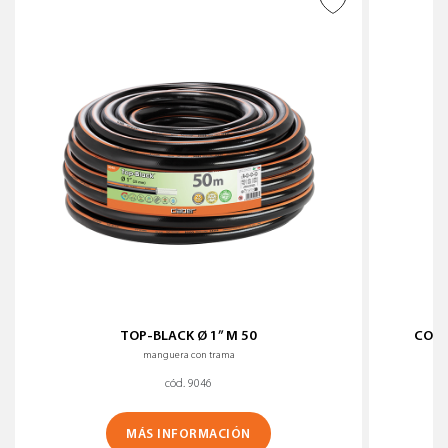
AÑADIR A DESEADOS
TOP-BLACK Ø 1” M 50
CONE
manguera con trama
cód. 9046
MÁS INFORMACIÓN