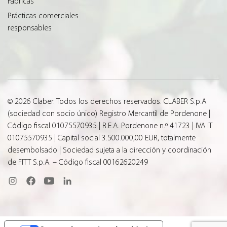
Fábricas
Prácticas comerciales
responsables
© 2026 Claber. Todos los derechos reservados. CLABER S.p.A.
(sociedad con socio único) Registro Mercantil de Pordenone |
Código fiscal 01075570935 | R.E.A. Pordenone n.º 41723 | IVA IT
01075570935 | Capital social 3.500.000,00 EUR, totalmente
desembolsado | Sociedad sujeta a la dirección y coordinación
de FITT S.p.A. – Código fiscal 00162620249