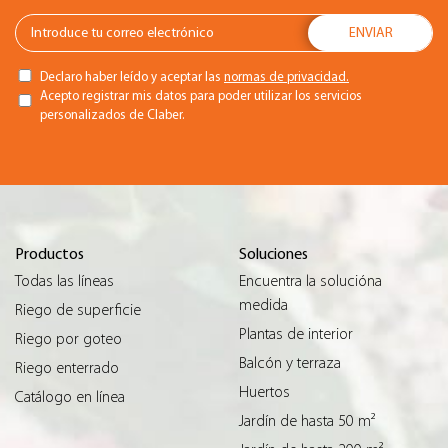
Declaro haber leído y aceptar las
normas de privacidad.
Acepto registrar mis datos para poder utilizar los servicios
personalizados de Claber.
Productos
Soluciones
Todas las líneas
Encuentra la solucióna
medida
Riego de superficie
Plantas de interior
Riego por goteo
Balcón y terraza
Riego enterrado
Huertos
Catálogo en línea
Jardín de hasta 50 m²