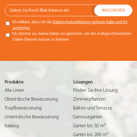
Ich erkläre, dass ich die
Datenschutzerklärung gelesen habe und ihr
zustimme.
Ich stimme zu, meine Daten zu speichern, um die maßgeschneiderten
Claber-Dienste nutzen zu können.
Produkte
Lösungen
Alle Linien
Finden Sie Ihre Lösung
Oberirdische Bewässerung
Zimmerpflanzen
Tropfbewässerung
Balkon und Terrasse
Unterirdische Bewässerung
Gemüsegärten
Katalog
Garten bis 50 m²
Garten bis 200 m²