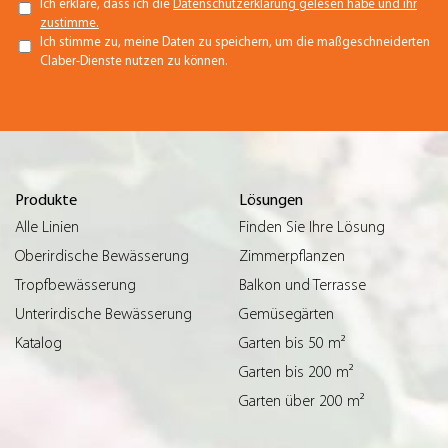
Ich erkläre, dass ich die
Datenschutzerklärung gelesen habe und ihr
zustimme.
Ich stimme zu, meine Daten zu speichern, um die maßgeschneiderten
Claber-Dienste nutzen zu können.
Produkte
Lösungen
Alle Linien
Finden Sie Ihre Lösung
Oberirdische Bewässerung
Zimmerpflanzen
Tropfbewässerung
Balkon und Terrasse
Unterirdische Bewässerung
Gemüsegärten
Katalog
Garten bis 50 m²
Garten bis 200 m²
Garten über 200 m²