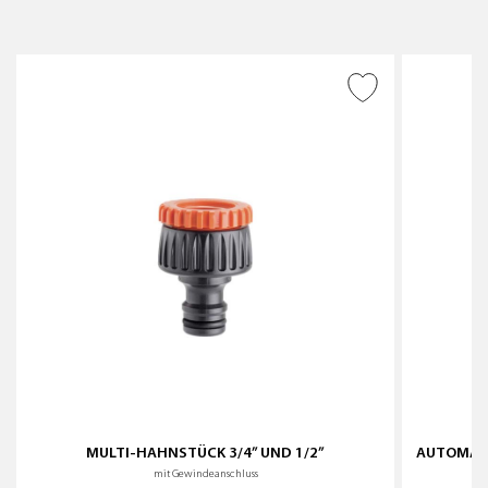
ZUR WUNSCHLISTE
HINZUFÜGEN
MULTI-HAHNSTÜCK 3/4” UND 1/2”
AUTOMATI
mit Gewindeanschluss