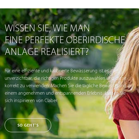
WISSEN SIE, WIE MAN
EINE PERFEKTE OBERIRDISCHE
ANLAGE REALISIERT?
Für eine effiziente und kalibrierte Bewässerung ist es
unverzichtbar, die richtigen Produkte auszuwählen und diese
korrekt zu verwenden. Machen Sie die tägliche Bewässerung zu
einem angenehmen und entspannenden Erlebnis: Lassen Sie
sich inspirieren von Claber.
SO GEHT’S