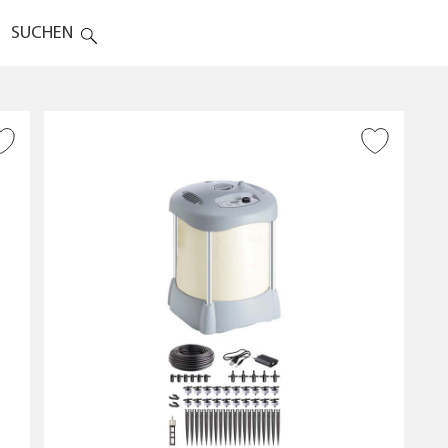
SUCHEN
AHL DER
INSTALLATIONSBEREICH
FPFLANZEN
ZUR WUNSCHLISTE
HINZUFÜGEN
Im Innenbereich
opfpflanz
Im Außenbereich
20 Topfpflanzen