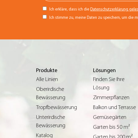
Ich erkläre, dass ich die
Datenschutzerklärung gele
Ich stimme zu, meine Daten zu speichern, um die 
Produkte
Lösungen
Alle Linien
Finden Sie Ihre
Lösung
Oberirdische
Bewässerung
Zimmerpflanzen
Tropfbewässerung
Balkon und Terrasse
Unterirdische
Gemüsegärten
Bewässerung
Garten bis 50 m²
Katalog
Garten bis 200 m²