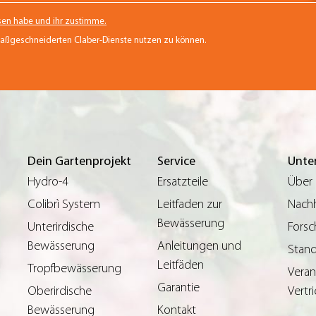
sen habe und ihr zustimme.
maßgeschneiderten Claber-Dienste nutzen zu können.
Dein Gartenprojekt
Service
Unte
Hydro-4
Ersatzteile
Über
Colibrì System
Leitfaden zur
Nachh
Bewässerung
Unterirdische
Forsc
Bewässerung
Anleitungen und
Stand
Leitfäden
Tropfbewässerung
Vera
Garantie
Oberirdische
Vertr
Bewässerung
Kontakt