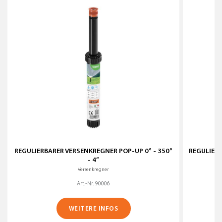
REGULIERBARER VERSENKREGNER POP-UP 0° - 350°
REGULIERB
- 4”
Versenkregner
Art.-Nr. 90006
WEITERE INFOS